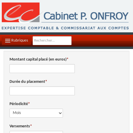
Rubriques
LE CABINET
Montant capital placé (en euros)
NOTRE ÉQUIPE
NOS MISSIONS
Durée du placement
CONTACTEZ-NOUS
PLAN D'ACCÈS
Périodicité
FILS D'ACTUALITÉS
Versements
INFOS DE GESTION