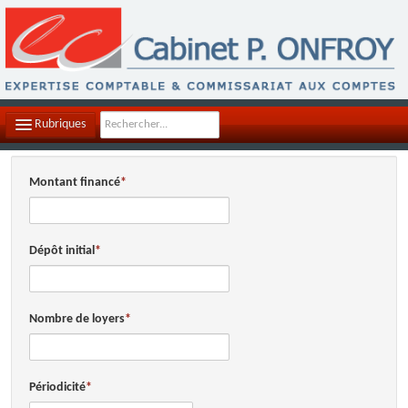
Rubriques
LE CABINET
Montant financé
NOTRE ÉQUIPE
NOS MISSIONS
Dépôt initial
CONTACTEZ-NOUS
PLAN D'ACCÈS
Nombre de loyers
FILS D'ACTUALITÉS
Périodicité
INFOS DE GESTION